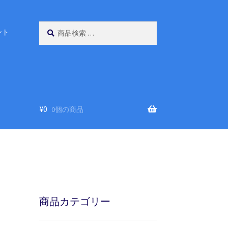
検
検
ント
索
索
対
象:
¥
0
0個の商品
商品カテゴリー