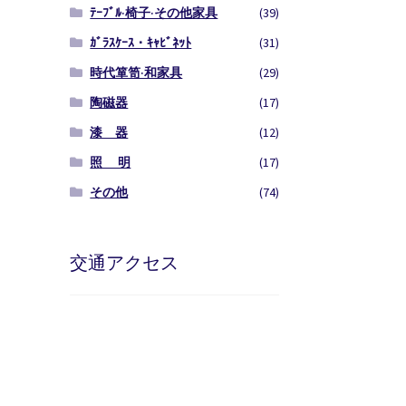
ﾃｰﾌﾞﾙ·椅子·その他家具
(39)
ｶﾞﾗｽｹｰｽ・ｷｬﾋﾞﾈｯﾄ
(31)
時代箪笥·和家具
(29)
陶磁器
(17)
漆 器
(12)
照 明
(17)
その他
(74)
交通アクセス