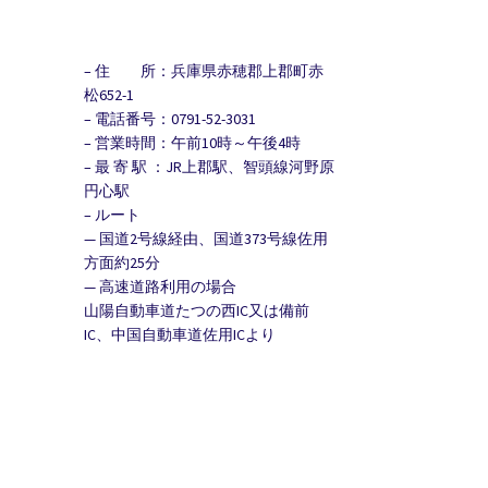
– 住 所：兵庫県赤穂郡上郡町赤
松652-1
– 電話番号：0791-52-3031
– 営業時間：午前10時～午後4時
– 最 寄 駅 ：JR上郡駅、智頭線河野原
円心駅
– ルート
— 国道2号線経由、国道373号線佐用
方面約25分
— 高速道路利用の場合
山陽自動車道たつの西IC又は備前
IC、中国自動車道佐用ICより