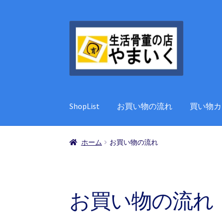
ナ
コ
ビ
ン
ゲ
テ
ー
ン
シ
ツ
ョ
へ
ン
ス
ShopList
お買い物の流れ
買い物カ
へ
キ
ス
ッ
キ
プ
ホーム
お買い物の流れ
ッ
プ
お買い物の流れ