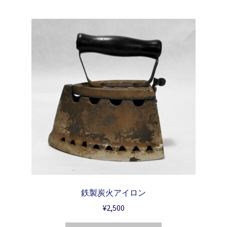
鉄製炭火アイロン
¥
2,500