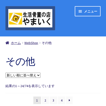
ナ
コ
メニュー
ビ
ン
ゲ
テ
ー
ン
シ
ツ
ShopList
ョ
へ
ホーム
WebShop
その他
ン
ス
お買い物の流れ
へ
キ
ス
ッ
その他
買い物カゴ
キ
プ
ッ
プ
お問い合わせ
新
結果の1～24/74を表示しています
マイアカウント
し
い
1
2
3
4
順