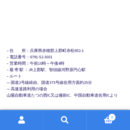
– 住 所：兵庫県赤穂郡上郡町赤松652-1
– 電話番号：0791-52-3031
– 営業時間：午前10時～午後4時
– 最 寄 駅 ：JR上郡駅、智頭線河野原円心駅
– ルート
— 国道2号線経由、国道373号線佐用方面約25分
— 高速道路利用の場合
山陽自動車道たつの西IC又は備前IC、中国自動車道佐用ICより
0
検
検
店主のこだわり