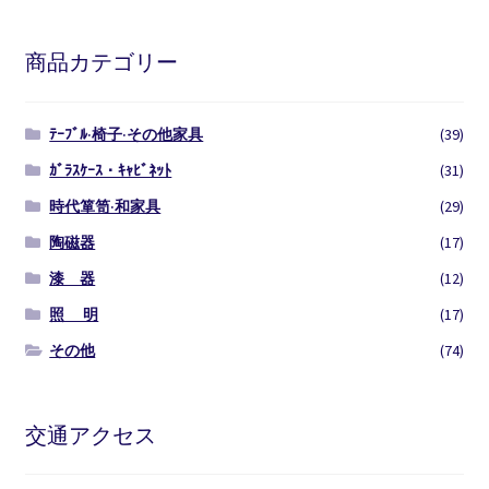
商品カテゴリー
ﾃｰﾌﾞﾙ·椅子·その他家具
(39)
ｶﾞﾗｽｹｰｽ・ｷｬﾋﾞﾈｯﾄ
(31)
時代箪笥·和家具
(29)
陶磁器
(17)
漆 器
(12)
照 明
(17)
その他
(74)
交通アクセス