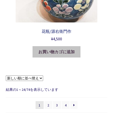
花瓶/源右衛門作
¥
4,500
お買い物カゴに追加
新
結果の1～24/74を表示しています
し
い
1
2
3
4
順