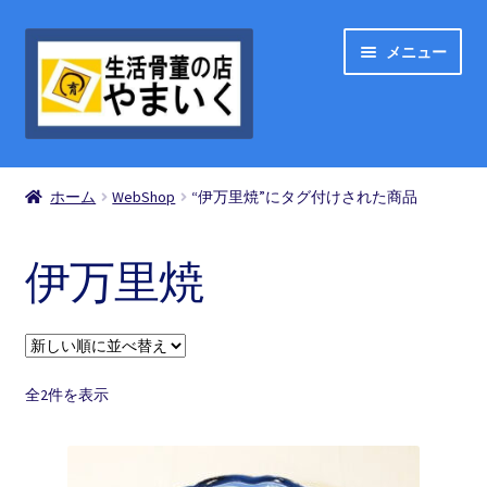
ナ
コ
メニュー
ビ
ン
ゲ
テ
ー
ン
シ
ツ
ShopList
ョ
へ
ホーム
WebShop
“伊万里焼”にタグ付けされた商品
ン
ス
お買い物の流れ
へ
キ
ス
ッ
伊万里焼
買い物カゴ
キ
プ
ッ
プ
お問い合わせ
新
全2件を表示
マイアカウント
し
い
順