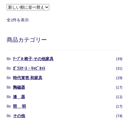
新
全2件を表示
し
い
商品カテゴリー
順
ﾃｰﾌﾞﾙ·椅子·その他家具
(39)
ｶﾞﾗｽｹｰｽ・ｷｬﾋﾞﾈｯﾄ
(31)
時代箪笥·和家具
(29)
陶磁器
(17)
漆 器
(12)
照 明
(17)
その他
(74)