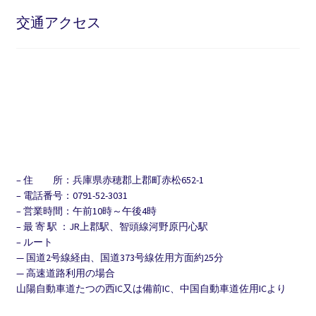
交通アクセス
– 住 所：兵庫県赤穂郡上郡町赤松652-1
– 電話番号：0791-52-3031
– 営業時間：午前10時～午後4時
– 最 寄 駅 ：JR上郡駅、智頭線河野原円心駅
– ルート
— 国道2号線経由、国道373号線佐用方面約25分
— 高速道路利用の場合
山陽自動車道たつの西IC又は備前IC、中国自動車道佐用ICより