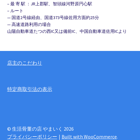
– 最 寄 駅 ：JR上郡駅、智頭線河野原円心駅
– ルート
— 国道2号線経由、国道373号線佐用方面約25分
— 高速道路利用の場合
山陽自動車道たつの西IC又は備前IC、中国自動車道佐用ICより
店主のこだわり
特定商取引法の表示
© 生活骨董の店 やまいく 2026
プライバシーポリシー
Built with WooCommerce
.