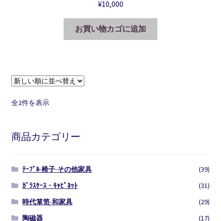
¥
10,000
お買い物カゴに追加
新
全2件を表示
し
い
商品カテゴリー
順
ﾃｰﾌﾞﾙ·椅子·その他家具
(39)
ｶﾞﾗｽｹｰｽ・ｷｬﾋﾞﾈｯﾄ
(31)
時代箪笥·和家具
(29)
陶磁器
(17)