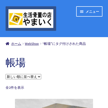
ナ
コ
メニュー
ビ
ン
ゲ
テ
ー
ン
シ
ツ
ShopList
ョ
へ
ホーム
WebShop
“帳場”にタグ付けされた商品
ン
ス
お買い物の流れ
へ
キ
ス
ッ
帳場
買い物カゴ
キ
プ
ッ
プ
お問い合わせ
新
全2件を表示
マイアカウント
し
い
順