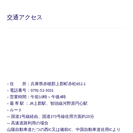
交通アクセス
– 住 所：兵庫県赤穂郡上郡町赤松652-1
– 電話番号：0791-52-3031
– 営業時間：午前10時～午後4時
– 最 寄 駅 ：JR上郡駅、智頭線河野原円心駅
– ルート
— 国道2号線経由、国道373号線佐用方面約25分
— 高速道路利用の場合
山陽自動車道たつの西IC又は備前IC、中国自動車道佐用ICより