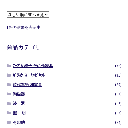
1件の結果を表示中
商品カテゴリー
ﾃｰﾌﾞﾙ·椅子·その他家具
(39)
ｶﾞﾗｽｹｰｽ・ｷｬﾋﾞﾈｯﾄ
(31)
時代箪笥·和家具
(29)
陶磁器
(17)
漆 器
(12)
照 明
(17)
その他
(74)