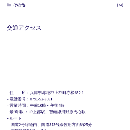
その他
(74)
交通アクセス
– 住 所：兵庫県赤穂郡上郡町赤松652-1
– 電話番号：0791-52-3031
– 営業時間：午前10時～午後4時
– 最 寄 駅 ：JR上郡駅、智頭線河野原円心駅
– ルート
— 国道2号線経由、国道373号線佐用方面約25分