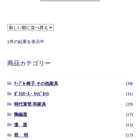
1件の結果を表示中
商品カテゴリー
ﾃｰﾌﾞﾙ·椅子·その他家具
(39)
ｶﾞﾗｽｹｰｽ・ｷｬﾋﾞﾈｯﾄ
(31)
時代箪笥·和家具
(29)
陶磁器
(17)
漆 器
(12)
照 明
(17)