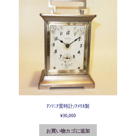
ｱﾝｿﾆｱ置時計/ｱﾒﾘｶ製
¥
30,000
お買い物カゴに追加