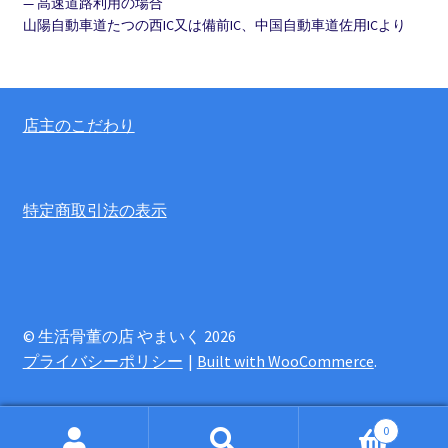
— 高速道路利用の場合
山陽自動車道たつの西IC又は備前IC、中国自動車道佐用ICより
店主のこだわり
特定商取引法の表示
© 生活骨董の店 やまいく 2026
プライバシーポリシー
Built with WooCommerce
.
0