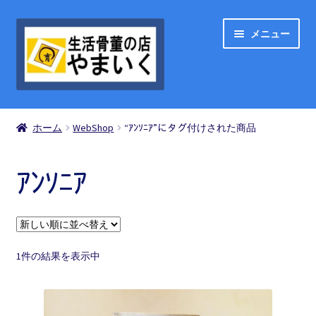
ナ
コ
メニュー
ビ
ン
ゲ
テ
ー
ン
シ
ツ
ShopList
ョ
へ
ホーム
WebShop
“ｱﾝｿﾆｱ”にタグ付けされた商品
ン
ス
お買い物の流れ
へ
キ
ス
ッ
ｱﾝｿﾆｱ
買い物カゴ
キ
プ
ッ
プ
お問い合わせ
1件の結果を表示中
マイアカウント