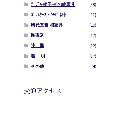
ﾃｰﾌﾞﾙ·椅子·その他家具
(39)
ｶﾞﾗｽｹｰｽ・ｷｬﾋﾞﾈｯﾄ
(31)
時代箪笥·和家具
(29)
陶磁器
(17)
漆 器
(12)
照 明
(17)
その他
(74)
交通アクセス