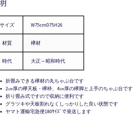
明
サイズ
W75cmD75H26
材質
欅材
時代
大正～昭和時代
折畳みできる欅材の丸ちゃぶ台です
2㎝厚の欅天板・欅枠、4㎝厚の欅脚と上手のちゃぶ台です
折り畳み式ですので収納に便利です
グラツキや天板割れなくしっかりした良い状態です
ヤマト運輸宅急便180ｻｲｽﾞで発送します