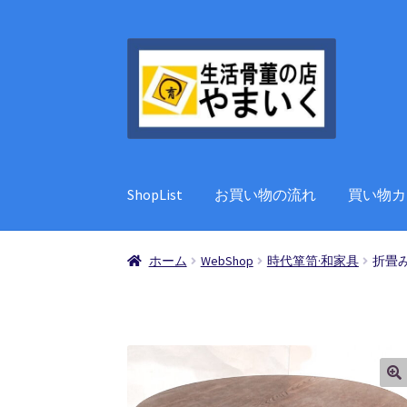
ナ
コ
ビ
ン
ゲ
テ
ー
ン
シ
ツ
ョ
へ
ン
ス
ShopList
お買い物の流れ
買い物カ
へ
キ
ス
ッ
キ
プ
ホーム
WebShop
時代箪笥·和家具
折畳
ッ
プ