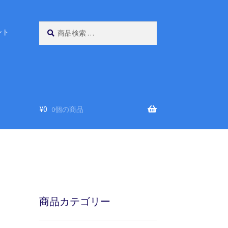
検
検
ント
索
索
対
象:
¥
0
0個の商品
商品カテゴリー