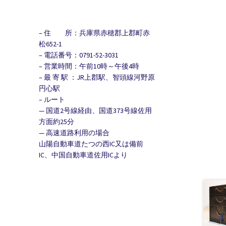
– 住 所：兵庫県赤穂郡上郡町赤
松652-1
– 電話番号：0791-52-3031
– 営業時間：午前10時～午後4時
– 最 寄 駅 ：JR上郡駅、智頭線河野原
円心駅
– ルート
— 国道2号線経由、国道373号線佐用
方面約25分
— 高速道路利用の場合
山陽自動車道たつの西IC又は備前
IC、中国自動車道佐用ICより