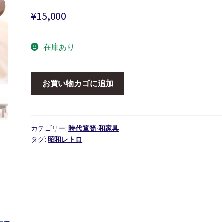
¥
15,000
在庫あり
折
お買い物カゴに追加
畳
み
欅
丸
カテゴリー:
時代箪笥·和家具
タグ:
昭和レトロ
ち
ゃ
ぶ
台
個