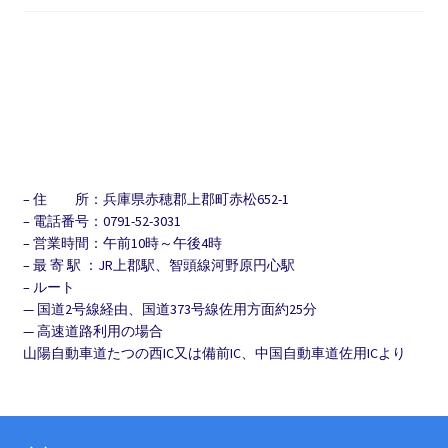
– 住 所：兵庫県赤穂郡上郡町赤松652-1
– 電話番号：0791-52-3031
– 営業時間：午前10時～午後4時
– 最 寄 駅 ：JR上郡駅、智頭線河野原円心駅
– ルート
— 国道2号線経由、国道373号線佐用方面約25分
— 高速道路利用の場合
山陽自動車道たつの西IC又は備前IC、中国自動車道佐用ICより