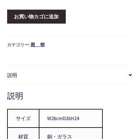
銅
お買い物カゴに追加
巻
ぼ
ん
ぼ
カテゴリー:
照 明
り
電
笠
説明
個
説明
サイズ
W26cmD26H24
材質
銅・ガラス