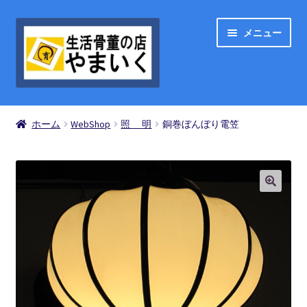
ナ
コ
メニュー
ビ
ン
ゲ
テ
ー
ン
シ
ツ
ShopList
ョ
へ
ホーム
WebShop
照 明
銅巻ぼんぼり電笠
ン
ス
お買い物の流れ
へ
キ
ス
ッ
買い物カゴ
キ
プ
ッ
プ
お問い合わせ
マイアカウント