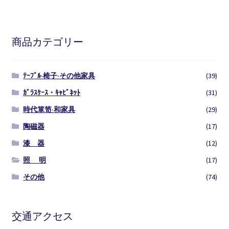
商品カテゴリー
ﾃｰﾌﾞﾙ·椅子·その他家具
(39)
ｶﾞﾗｽｹｰｽ・ｷｬﾋﾞﾈｯﾄ
(31)
時代箪笥·和家具
(29)
陶磁器
(17)
漆 器
(12)
照 明
(17)
その他
(74)
交通アクセス