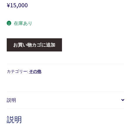
¥
15,000
在庫あり
御
お買い物カゴに追加
所
人
形/
島
カテゴリー:
その他
田
耕
園
説明
個
説明