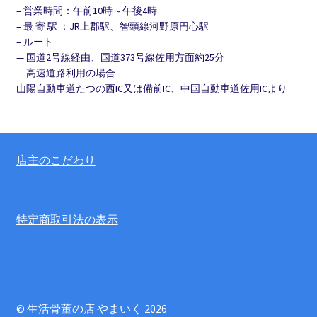
– 営業時間：午前10時～午後4時
– 最 寄 駅 ：JR上郡駅、智頭線河野原円心駅
– ルート
— 国道2号線経由、国道373号線佐用方面約25分
— 高速道路利用の場合
山陽自動車道たつの西IC又は備前IC、中国自動車道佐用ICより
店主のこだわり
特定商取引法の表示
© 生活骨董の店 やまいく 2026