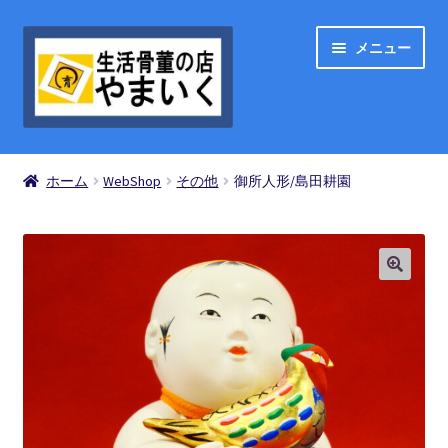
ナ
コ
メニュー
ビ
ン
ゲ
テ
ー
ン
シ
ツ
ShopList
ョ
へ
ホーム
WebShop
その他
御所人形/島田耕園
ン
ス
お買い物の流れ
へ
キ
ス
ッ
買い物カゴ
キ
プ
ッ
プ
お問い合わせ
マイアカウント