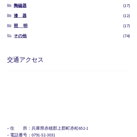
陶磁器
(17)
漆 器
(12)
照 明
(17)
その他
(74)
交通アクセス
– 住 所：兵庫県赤穂郡上郡町赤松652-1
– 電話番号：0791-52-3031