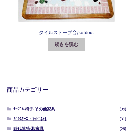
タイルストーブ台/soldout
続きを読む
商品カテゴリー
ﾃｰﾌﾞﾙ·椅子·その他家具
(39)
ｶﾞﾗｽｹｰｽ・ｷｬﾋﾞﾈｯﾄ
(31)
時代箪笥·和家具
(29)