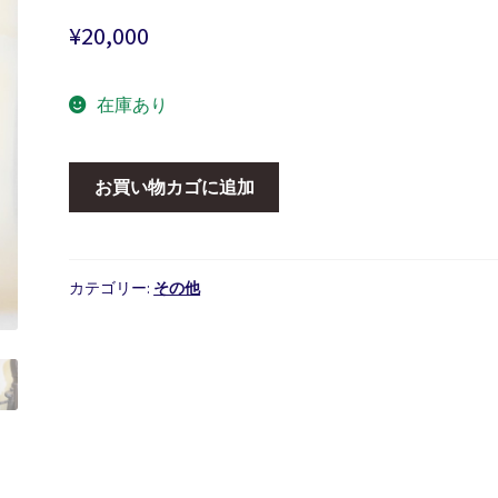
¥
20,000
在庫あり
真
お買い物カゴに追加
鍮
製
卓
上
カテゴリー:
その他
鏡
個