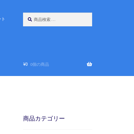
検
検
ント
索
索
対
象:
¥
0
0個の商品
商品カテゴリー