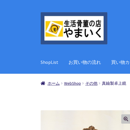
ナ
コ
ビ
ン
ゲ
テ
ー
ン
シ
ツ
ョ
へ
ン
ス
ShopList
お買い物の流れ
買い物カ
へ
キ
ス
ッ
キ
プ
ホーム
WebShop
その他
真鍮製卓上鏡
ッ
プ