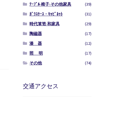
ﾃｰﾌﾞﾙ·椅子·その他家具
(39)
ｶﾞﾗｽｹｰｽ・ｷｬﾋﾞﾈｯﾄ
(31)
時代箪笥·和家具
(29)
陶磁器
(17)
漆 器
(12)
照 明
(17)
その他
(74)
交通アクセス