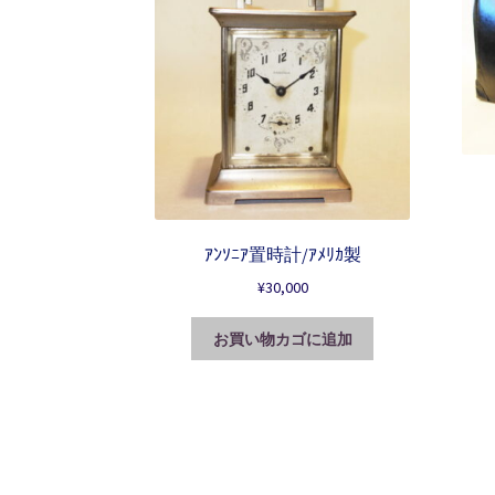
ｱﾝｿﾆｱ置時計/ｱﾒﾘｶ製
¥
30,000
お買い物カゴに追加