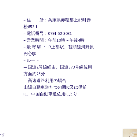
– 住 所：兵庫県赤穂郡上郡町赤
松652-1
– 電話番号：0791-52-3031
– 営業時間：午前10時～午後4時
– 最 寄 駅 ：JR上郡駅、智頭線河野原
円心駅
– ルート
— 国道2号線経由、国道373号線佐用
方面約25分
— 高速道路利用の場合
山陽自動車道たつの西IC又は備前
IC、中国自動車道佐用ICより
です